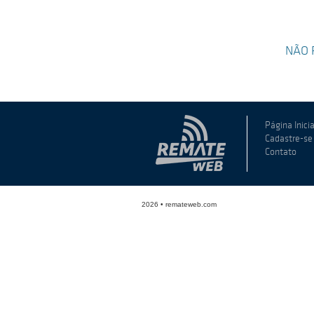
NÃO 
Página Inicia
Cadastre-se
Contato
2026 • remateweb.com