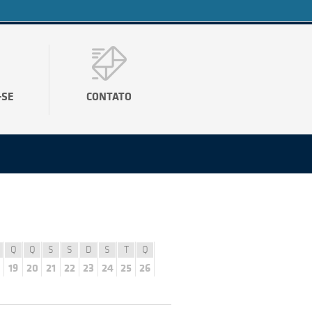
-SE
CONTATO
Q
Q
S
S
D
S
T
Q
19
20
21
22
23
24
25
26