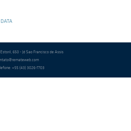
 DATA
 Estoril, 650 - Jd Sao Francisco de Assis
ntato@remateweb.com
lefone: +55 (43) 3026-7703