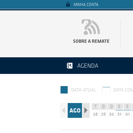
MINHA CONTA
SOBRE A REMATE
AGENDA
DATA ATUAL
DATA CO
T
Q
Q
S
S
AGO
28
29
30
31
01
Q
S
S
D
S
27
28
29
30
31