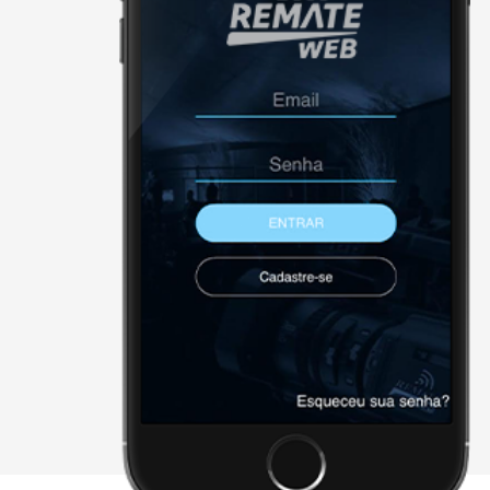
NÃO FORAM ENCONTRADOS 
Página Inicial
Downloads
Cadastre-se
Sobre a remate
Contato
Agenda
X - FECHAR E CONTINUAR PAR
2026 • remateweb.com