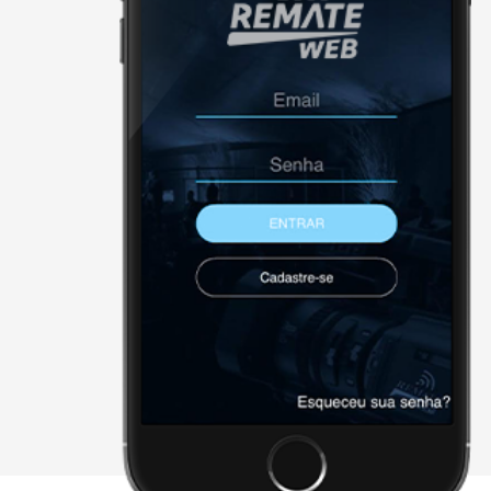
25
JUN
HORÁRIO
19:30
LIVE | Remate Select Máquinas
Londrina - PR
X - FECHAR E CONTINUAR PAR
Página Inicial
Downloads
Cadastre-se
Sobre a remate
Contato
Agenda
2026 • remateweb.com