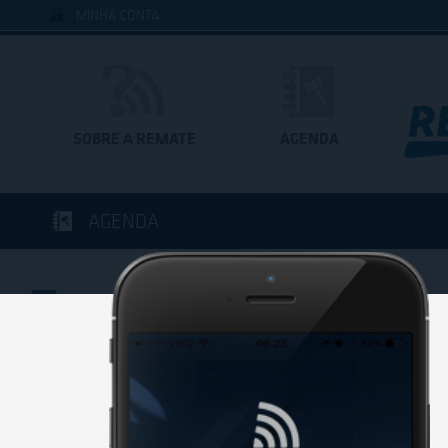
MINHA CONTA
SOBRE A REMATE
AGENDA
AGENDA
BAIXE 
Você est
DATA ATUAL
DATA COM LEILÕES REMATE WEB
de um di
Baixe já 
clicando 
Anterior
Próximo
Q
Q
S
S
D
S
T
Q
Q
S
S
AGO
29
30
31
01
02
03
04
05
06
07
08
0
S
S
D
S
T
Q
Q
S
S
D
S
28
29
30
31
01
02
03
04
05
06
07