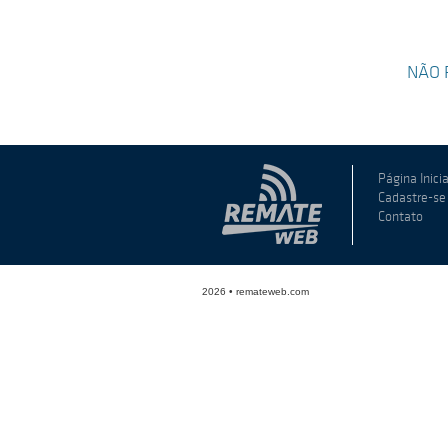
NÃO 
Página Inicia
Cadastre-se
Contato
2026 • remateweb.com