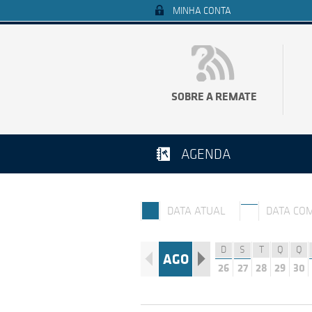
MINHA CONTA
SOBRE A REMATE
AGENDA
DATA ATUAL
DATA CO
D
S
T
Q
Q
AGO
26
27
28
29
30
T
Q
Q
S
S
25
26
27
28
29