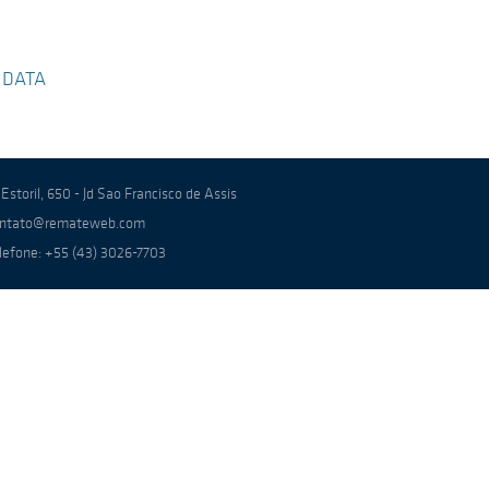
 DATA
 Estoril, 650 - Jd Sao Francisco de Assis
ntato@remateweb.com
lefone: +55 (43) 3026-7703