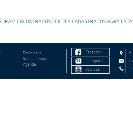
FORAM ENCONTRADOS LEILÕES CADASTRADOS PARA ESTA
Facebook
R.
l
Downloads
Sobre a remate
Instagram
co
Agenda
Te
YouTube