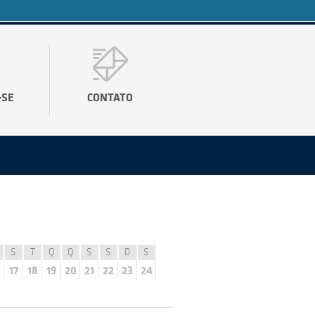
-SE
CONTATO
S
T
Q
Q
S
S
D
S
17
18
19
20
21
22
23
24