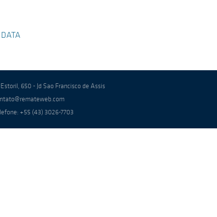
 DATA
 Estoril, 650 - Jd Sao Francisco de Assis
ntato@remateweb.com
lefone: +55 (43) 3026-7703