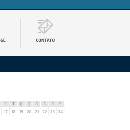
-SE
CONTATO
S
T
Q
Q
S
S
D
S
17
18
19
20
21
22
23
24