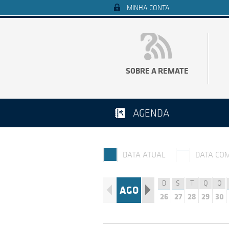
MINHA CONTA
SOBRE A REMATE
AGENDA
DATA ATUAL
DATA CO
D
S
T
Q
Q
AGO
26
27
28
29
30
T
Q
Q
S
S
25
26
27
28
29