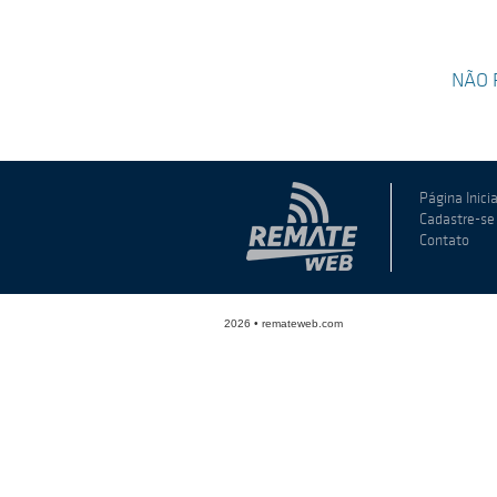
NÃO 
Página Inicia
Cadastre-se
Contato
2026 • remateweb.com