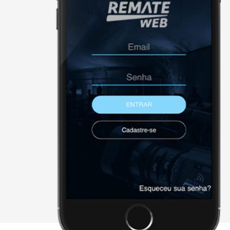
NÃO FORAM ENCONTRADOS 
Página Inicial
Downloads
Cadastre-se
Sobre a remate
Contato
Agenda
X - FECHAR E CONTINUAR PAR
2026 • remateweb.com