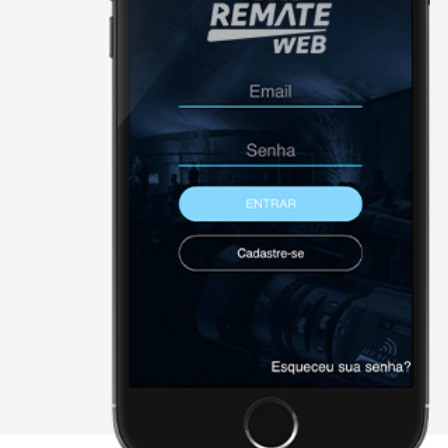
NÃO FORAM ENCONTRADOS 
Página Inicial
Downloads
Cadastre-se
Sobre a remate
Contato
Agenda
X - FECHAR E CONTINUAR PAR
2026 • remateweb.com