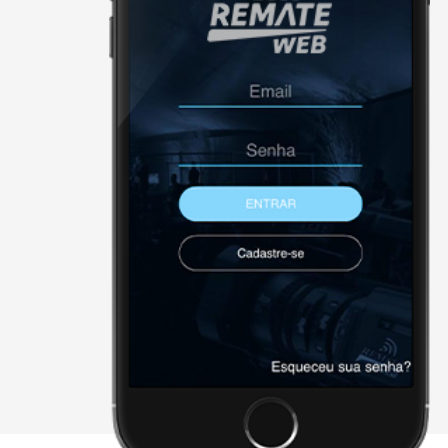
NÃO FORAM ENCONTRADOS 
Página Inicial
Downloads
Cadastre-se
Sobre a remate
Contato
Agenda
X - FECHAR E CONTINUAR PAR
2026 • remateweb.com