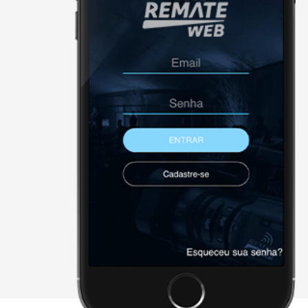
NÃO FORAM ENCONTRADOS 
Página Inicial
Downloads
Cadastre-se
Sobre a remate
Contato
Agenda
X - FECHAR E CONTINUAR PAR
2026 • remateweb.com