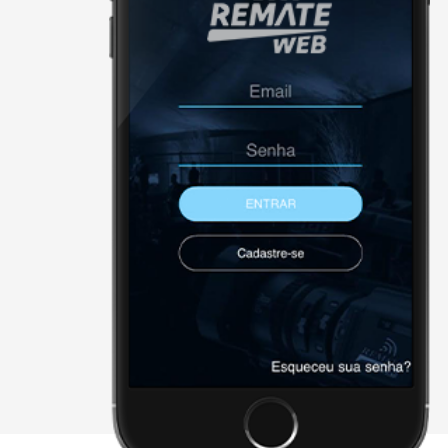
NÃO FORAM ENCONTRADOS 
Página Inicial
Downloads
Cadastre-se
Sobre a remate
Contato
Agenda
X - FECHAR E CONTINUAR PAR
2026 • remateweb.com