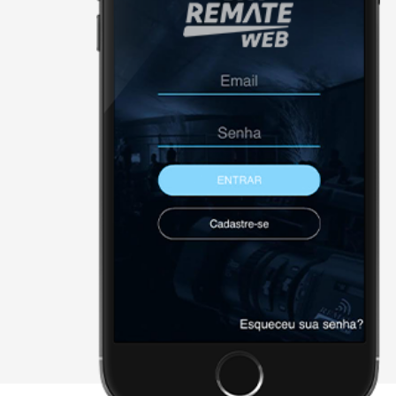
NÃO FORAM ENCONTRADOS 
Página Inicial
Downloads
Cadastre-se
Sobre a remate
Contato
Agenda
X - FECHAR E CONTINUAR PAR
2026 • remateweb.com