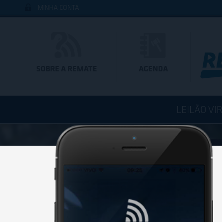
MINHA CONTA
SOBRE A REMATE
AGENDA
LEILÃO VI
BAIXE 
Você est
de um di
Baixe já 
clicando 