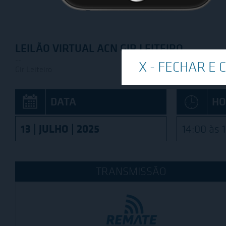
LEILÃO VIRTUAL ACN GIR LEITEIRO
--
Gir Leiteiro
DATA
HO
13 | JULHO | 2025
14:00 às 
TRANSMISSÃO