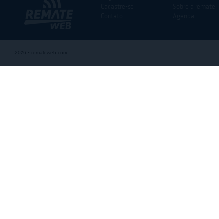
Cadastre-se
Sobre a remate
Contato
Agenda
2026 • remateweb.com