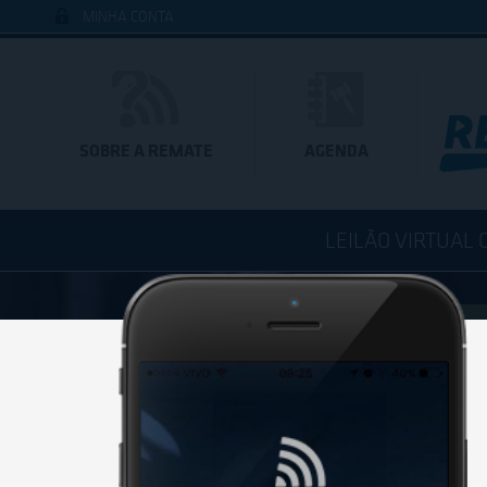
MINHA CONTA
SOBRE A REMATE
AGENDA
LEILÃO VIRTUAL 
BAIXE 
Você est
de um di
Baixe já 
clicando 