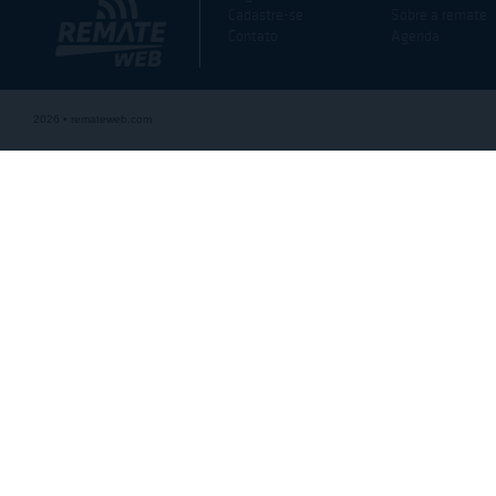
Cadastre-se
Sobre a remate
Contato
Agenda
2026 • remateweb.com