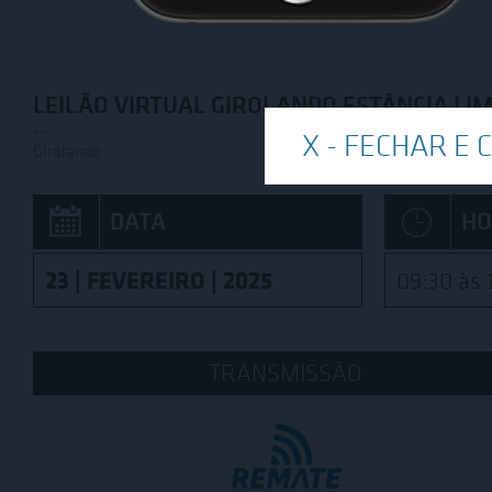
LEILÃO VIRTUAL GIROLANDO ESTÂNCIA LI
--
Girolando
DATA
HO
23 | FEVEREIRO | 2025
09:30 às 
TRANSMISSÃO