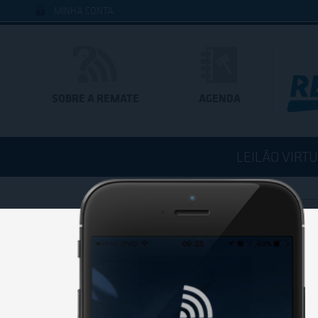
MINHA CONTA
SOBRE A REMATE
AGENDA
LEILÃO VIRT
BAIXE 
Você est
de um di
Baixe já 
clicando 