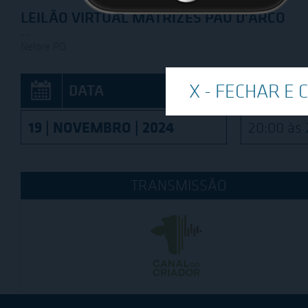
LEILÃO VIRTUAL MATRIZES PAU D'ARCO
--
Nelore PO
DATA
HO
19 | NOVEMBRO | 2024
20:00 às 
TRANSMISSÃO