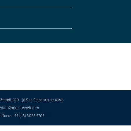
 Estoril, 650 - Jd Sao Francisco de Assis
ntato@remateweb.com
lefone: +55 (43) 3026-7703