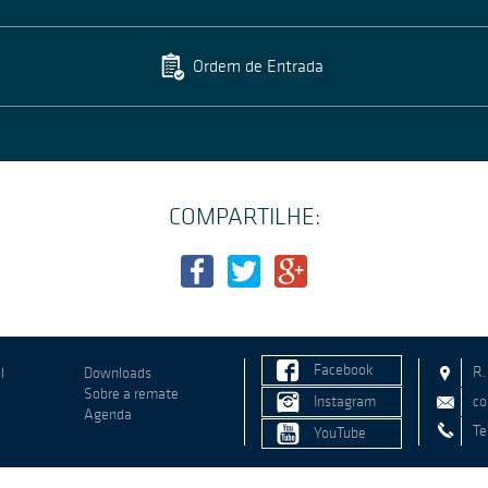
Ordem de Entrada
COMPARTILHE:
Facebook
R.
l
Downloads
Sobre a remate
Instagram
co
Agenda
Te
YouTube